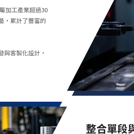
屬加工產業超過30
藝，累計了豐富的
發與客製化設計，
整合單段