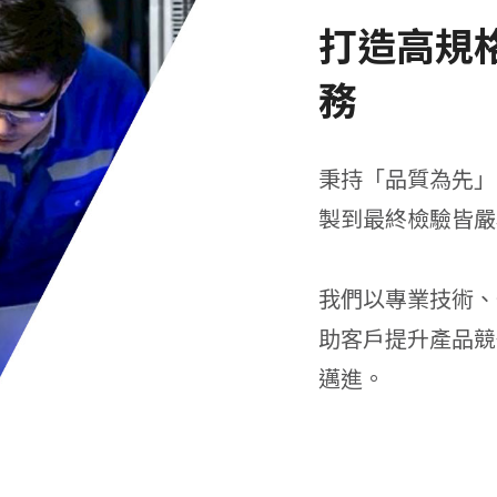
打造高規
務
秉持「品質為先」
製到最終檢驗皆嚴
我們以專業技術、
助客戶提升產品競
邁進。