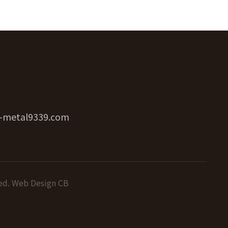
-metal9339.com
. Web Design CB